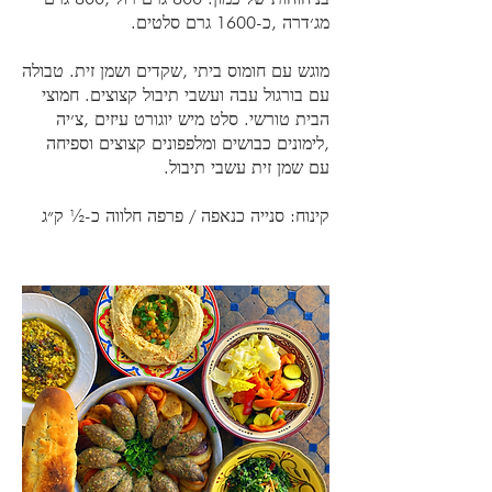
מוגש עם חומוס ביתי ,שקדים ושמן זית. טבולה
עם בורגול עבה ועשבי תיבול קצוצים. חמוצי
הבית טורשי. סלט מיש יוגורט עיזים ,צ׳יה
,לימונים כבושים ומלפפונים קצוצים וספיחה
קינוח: סנייה כנאפה / פרפה חלווה כ-½ ק״ג