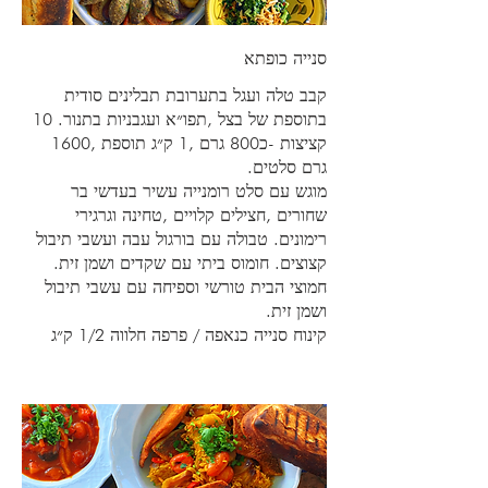
סנייה כופתא
קבב טלה ועגל בתערובת תבלינים סודית
בתוספת של בצל ,תפו״א ועגבניות בתנור. 10
קציצות -כ800 גרם ,1 ק״ג תוספת ,1600
מוגש עם סלט רומנייה עשיר בעדשי בר
שחורים ,חצילים קלויים ,טחינה וגרגירי
רימונים. טבולה עם בורגול עבה ועשבי תיבול
קצוצים. חומוס ביתי עם שקדים ושמן זית.
חמוצי הבית טורשי וספיחה עם עשבי תיבול
קינוח סנייה כנאפה / פרפה חלווה 1/2 ק״ג