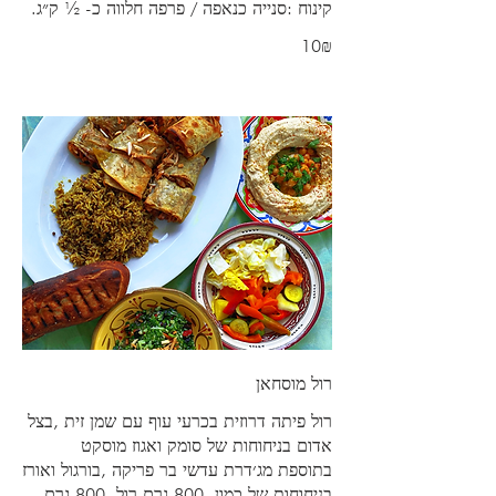
קינוח :סנייה כנאפה / פרפה חלווה כ- ½ ק״ג.
‏10 ‏₪
רול מוסחאן
רול פיתה דרוזית בכרעי עוף עם שמן זית ,בצל
אדום בניחוחות של סומק ואגוז מוסקט
בתוספת מג׳דרת עדשי בר פריקה ,בורגול ואורז
בניחוחות של כמון. 800 גרם רול ,800 גרם