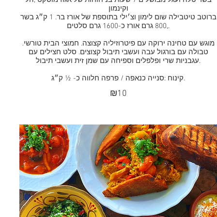
בשר טלה ועגל מבושלים 7 שעות בניחוחות של אגוז מוסקט ,הל
וקינמון
ברוטב טיטבילה שום לימון וצ׳ילי בתוספת של אורז בר. 1 ק״ג בשר
,800 גרם אורז כ-1600 גרם סלטים.
מוגש עם טחינה ירוקה עם פיטרוזיליה קצוצה. חמוצי הבית טורשי.
טבולה עם בורגול עבה ועשבי תיבול קצוצים. סלט חצילים עם
עגבניות שרי ופלפלים וספיחה עם שמן זית ועשבי תיבול.
קינוח :סנייה כנאפה / פרפה חלווה כ- ½ ק״ג.
₪10