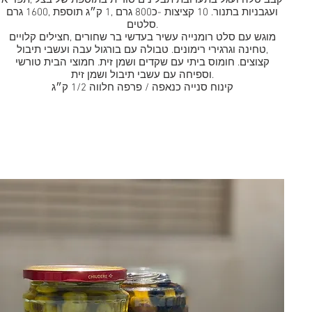
קבב טלה ועגל בתערובת תבלינים סודית בתוספת של בצל ,תפו״א
ועגבניות בתנור. 10 קציצות -כ800 גרם ,1 ק״ג תוספת ,1600 גרם
סלטים.
מוגש עם סלט רומנייה עשיר בעדשי בר שחורים ,חצילים קלויים
,טחינה וגרגירי רימונים. טבולה עם בורגול עבה ועשבי תיבול
קצוצים. חומוס ביתי עם שקדים ושמן זית. חמוצי הבית טורשי
וספיחה עם עשבי תיבול ושמן זית.