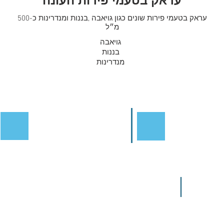
עראק בטעמי פירות העונה
עראק בטעמי פירות שונים כגון גויאבה ,בננות ומנדרינות כ-500
מ״ל
גויאבה
בננות
מנדרינות
Email Us at:
Call Us:
054-624-1163
Layla@housethree.
Fax/Call:
03-6814052
Privacy Policy
Order Con
d To House Number 3