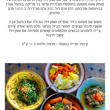
רול פיתה דרוזית בכרעי עוף עם שמן זית ,בצל אדום בניחוחות של
סומק ואגוז מוסקט בתוספת מג׳דרת עדשי בר פריקה ,בורגול ואורז
בניחוחות של כמון. 800 גרם רול ,800 גרם מג׳דרה ,כ-1600 גרם
סלטים.
מוגש עם חומוס ביתי ,שקדים ושמן זית. טבולה עם בורגול עבה
ועשבי תיבול קצוצים. חמוצי הבית טורשי. סלט מיש יוגורט עיזים
,צ׳יה ,לימונים כבושים ומלפפונים קצוצים וספיחה עם שמן זית
עשבי תיבול.
קינוח: סנייה כנאפה / פרפה חלווה כ-½ ק״ג