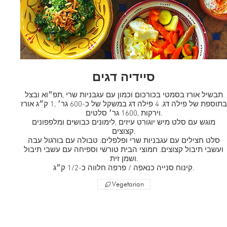
סיידיה דגים
תבשיל אורז בסמטי בכורכום וכמון עם עגבניות שרי ,תפ״וא ובצל
בתוספת של פילה דג. 4 פילה דג במשקל של כ-600 גר׳ ,1 ק״ג אורז
וירקות ,1600 גר׳ סלטים.
מוגש עם סלט מיש יוגורט עיזים ,לימונים כבושים ומלפפונים
קצוצים.
סלט חצילים עם עגבניות שרי ופלפלים. טבולה עם בורגול עבה
ועשבי תיבול קצוצים. חמוצי הבית טורשי וספיחה עם עשבי תיבול
ושמן זית.
קינוח סנייה כנאפה / פרפה חלווה כ-1/2 ק״ג.
Vegetarian