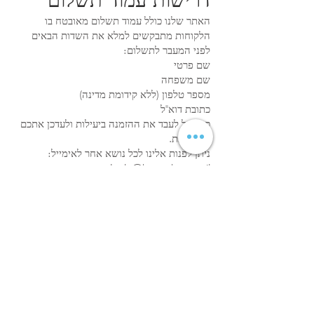
האתר שלנו כולל עמוד תשלום מאובטח בו
הלקוחות מתבקשים למלא את השדות הבאים
לפני המעבר לתשלום:
שם פרטי
שם משפחה
מספר טלפון (ללא קידומת מדינה)
כתובת דוא"ל
כך נוכל לעבד את ההזמנה ביעילות ולעדכן אתכם
בזמן אמת.
ניתן לפנות אלינו לכל נושא אחר לאימייל:
Layla@housethree.co.il
כתבתנו:
רחוב עמיעד 3, תל אביב יפו,
6108401
, ישראל.