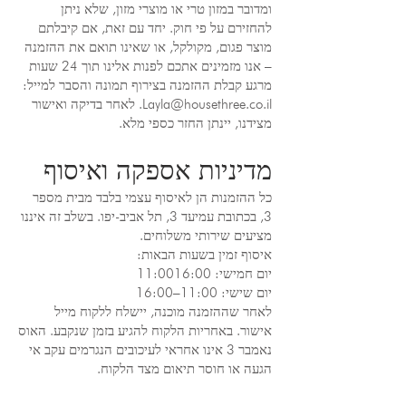
ומדובר במזון טרי או מוצרי מזון, שלא ניתן
להחזירם על פי חוק. יחד עם זאת, אם קיבלתם
מוצר פגום, מקולקל, או שאינו תואם את ההזמנה
– אנו מזמינים אתכם לפנות אלינו תוך 24 שעות
מרגע קבלת ההזמנה בצירוף תמונה והסבר למייל:
Layla@housethree.co.il
. לאחר בדיקה ואישור
מצידנו, יינתן החזר כספי מלא.
מדיניות אספקה ואיסוף
כל ההזמנות הן לאיסוף עצמי בלבד מבית מספר
3, בכתובת עמיעד 3, תל אביב-יפו. בשלב זה איננו
מציעים שירותי משלוחים.
איסוף זמין בשעות הבאות:
יום חמישי: 11:0016:00
יום שישי: 11:00–16:00
לאחר שההזמנה מוכנה, יישלח ללקוח מייל
אישור. באחריות הלקוח להגיע בזמן שנקבע. האוס
נאמבר 3 אינו אחראי לעיכובים הנגרמים עקב אי
הגעה או חוסר תיאום מצד הלקוח.