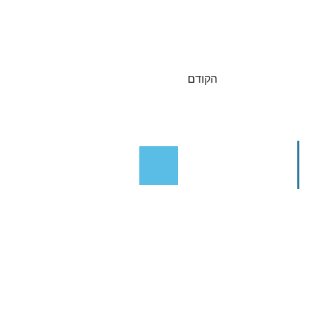
הקודם
Our Address:
3 Am'iad Street ,
Tel-Aviv
Yafo, 6108401 Israel
© 2026 All Copyrights Reserve