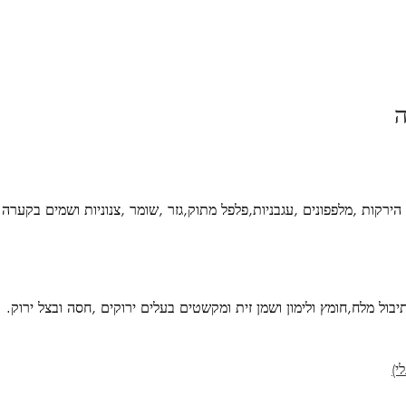
ה
ירקות ,מלפפונים ,עגבניות,פלפל מתוק,גזר ,שומר ,צנוניות ושמים בקערה.
בול מלח,חומץ ולימון ושמן זית ומקשטים בעלים ירוקים ,חסה ובצל ירוק.