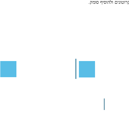
וטונים ולהוסיף סומק.
Email Us at:
Call Us:
054-624-1163
Layla@housethree.
Fax/Call:
03-6814052
Privacy Policy
Order Con
d To House Number 3