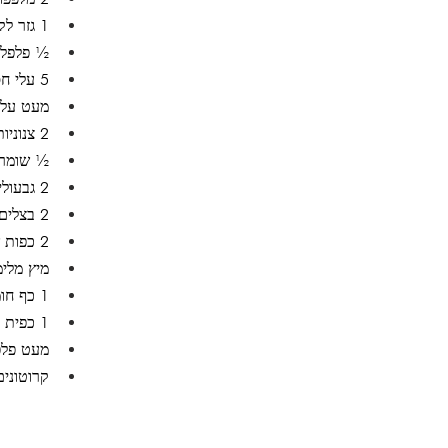
1 גזר לקלף 
½ פלפל 
5 עלי חסה שטופים
מעט עלי
2 צנוניות קטנות 
½ שומר ב
2 גבעולי עלי זעתר
2 בצלים ירוקים 
2 כפות שמן זית 
מיץ מלי
1 כף חומץ
1 כפית מלח 
מעט פלפל
קרוטונים