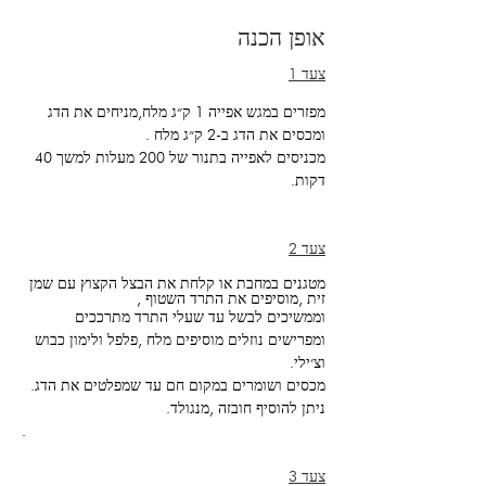
אופן הכנה
צעד 1
מפזרים במגש אפייה 1 ק״ג מלח,מניחים את הדג 
ומכסים את הדג ב-2 ק״ג מלח .
מכניסים לאפייה בתנור של 200 מעלות למשך 40 
דקות.
צעד 2
מטגנים במחבת או קלחת את הבצל הקצוץ עם שמן 
זית ,מוסיפים את התרד השטוף ,
וממשיכים לבשל עד שעלי התרד מתרככים 
ומפרישים נוזלים מוסיפים מלח ,פלפל ולימון כבוש 
וצ׳ילי.
מכסים ושומרים במקום חם עד שמפלטים את הדג.
ניתן להוסיף חובזה ,מנגולד. 
.
צעד 3