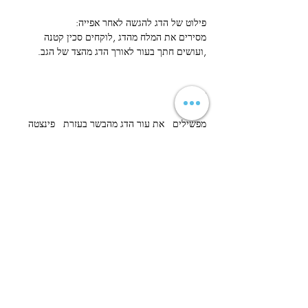
פילוט של הדג להגשה לאחר אפייה:
מסירים את המלח מהדג ,לוקחים סכין קטנה 
,ועושים חתך בעור לאורך הדג מהצד של הגב.
צעד 4
מפשילים  את עור הדג מהבשר בעזרת  פינצטה 
גדולה או מלקחיים. מפלטים את בשר הדג ושמים 
בצלחת לאחר שהנחנו את התרד כמצע .יש להסיר 
את האידרה בעזרת מלקחיים לאחר שפילטנו צד 1 
של הדג. מזליפים מעט שמן זית ,מלח ופלפל  לפי 
הטעם .
הבא
הקודם