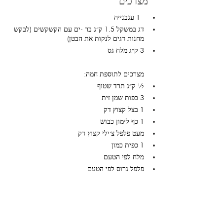
מצרכים
 1 עגבנייה
דג במשקל 1.5 ק״ג בר -ים עם הקשקשים (לבקש 
מחנות דגים לנקות את הבטן)
3 ק״ג מלח גס
מצרכים לתוספת חמה:
½ ק״ג תרד שטוף 
3 כפות שמן זית 
1 בצל קצוץ דק 
1 כף לימון כבוש
מעט פלפל צ׳ילי קצוץ דק
1 כפית כמון 
מלח לפי הטעם 
פלפל גרוס לפי הטעם 