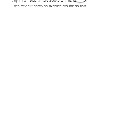
אופים בתנור חם כ-200 מעלות במשך 15 דקות 
ניתן להגיש ליד המסחאן כל מתבל שרוצים כגון 
טחינה,רוטב צ׳ילי מתוק או מתבל עגבניות וכו״
הבא
הקודם
כתבתנו:
רחוב עמיעד 3, תל אביב יפו,
6108401
, ישראל.
צרו קשר:
054-624-1163
פקס/טלפון:
03-6814052