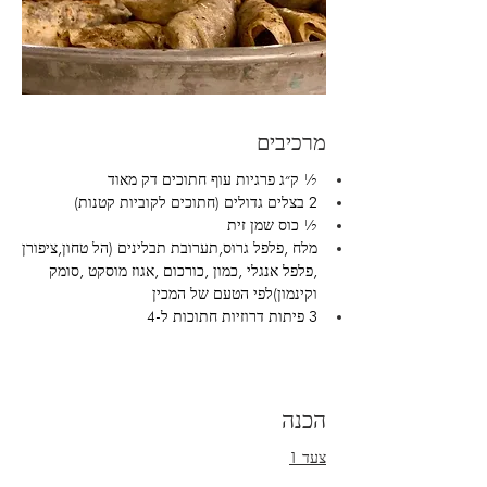
מרכיבים
½ ק״ג פרגיות עוף חתוכים דק מאוד 
2 בצלים גדולים (חתוכים לקוביות קטנות)
½ כוס שמן זית 
מלח ,פלפל גרוס,תערובת תבלינים (הל טחון,ציפורן 
,פלפל אנגלי ,כמון ,כורכום ,אגוז מוסקט ,סומק 
וקינמון)לפי הטעם של המכין 
3 פיתות דרוזיות חתוכות ל-4
הכנה
צעד 1