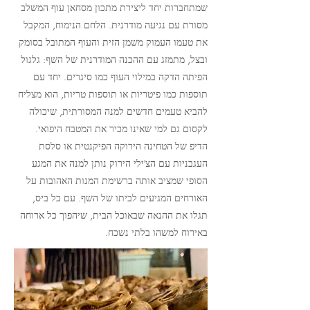
שמתחברות יחד ליצירת מתכון מסחאן עוף המשלב
מסורת עם נגיעה מודרנית. הלחם הנימוח, המקבל
את טעמו העמוק משמן הזית והעוף המתובל בסומק
ובצל, מתמזג עם ההכנה המודרנית של השף: גלגול
הפיתה הדקה במילוי העוף כמו סיגרים. יחד עם
תוספות כמו פיטריות או תוספות טריות, הוא מצליח
להביא טעמים חדשים למנה המסורתית, שיכולה
לקסום גם למי שאינו מכיר את המטבח היפואי.
הדיפ של הטחינה הירוקה הפיקנטית או סלסת
העגבניות עם הצ'ילי הירוק נותן למנה את המגע
הסופי שמציב אותה ברשימת המנות האהובות על
האורחים המגיעים לביתו של השף. עם כל ביס,
תגלו את ההנאה שבאוכל הבית, שיהפוך כל ארוחה
באירוח למשהו בלתי נשכח.