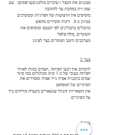
מטגנים את הבצל ו-שקדים מולבנים(צ׳יפסים)  עם 
שמן זית במחבת עד להזהבה 
מוסיפים את הרצועות של הפרגיות וממשיכים 
בטיגון כ-3  דקות ומסירים מהאש.
מתבלים בתבלינים לפי הטעם ומוסיפים את 
השקדים ,מלח פלפל 
מערבבים היטב ושומרים בצד לצינון.
צעד 2
לוקחים את רבעי הפיתה ,ושמים כמות לאורך 
הפיתה בעובי של כ-1 ס״מ ומגלגלים כמו סיגר 
שמים בתבנית אפיה נייר אפיה ומסדרים את 
הסיגרים של המסחאן 
את השאריות והנוזל שנשארים בקערה מורחים ביד 
על הסיגרים.
צעד 3