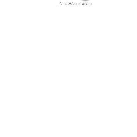
ברצועות פלפל צ׳ילי .
ניתן לקשט בכל עשב תיבול שרוצים כגון עלי 
כוסברה ,נענע ובזיליקום.
הבא
הקודם
כתבתנו:
רחוב עמיעד 3, תל אביב יפו,
6108401
, ישראל.
צרו קשר:
054-624-1163
פקס/טלפון:
03-6814052