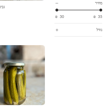
מחיר
גבינ
גודל
גדול
קטן