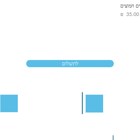
ים חמוצים
מחיר
לתשלום
ו אימייל:
צרו קשר:
054-624-1163
פקס/טלפון:
03-6814052
Layla@housethre