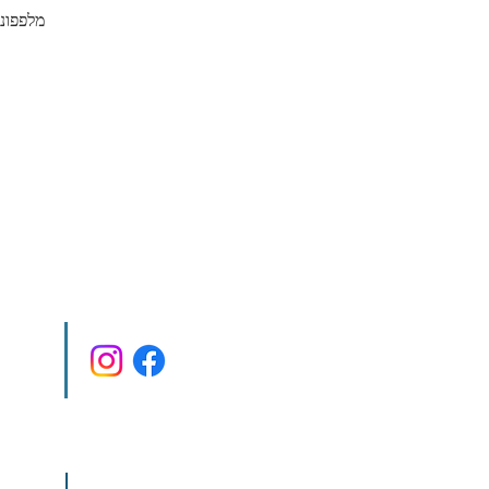
מלפפונ
שלחו לנ
e.co.il